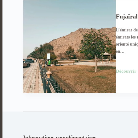
Fujaïra
L’émirat de
émirats les 
orienté uni
en…
Découvrir
Informations complémentaires