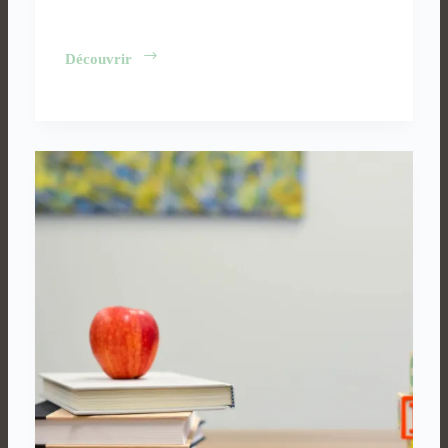
50°C
Découvrir
aux
Emirats
:
Invivable
?
(Vidéo)