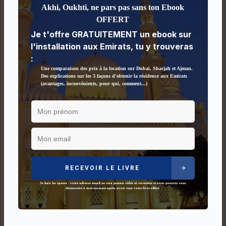
Akhi, Oukhti, ne pars pas sans ton Ebook
OFFERT
Je t'offre GRATUITEMENT un ebook sur
l'installation aux Emirats, tu y trouveras
:
Une comparaison des prix à la location sur Dubaï, Sharjah et Ajman.
Des explications sur les 3 façons d'obtenir la résidence aux Emirats
(avantages, inconvénients, pour qui, comment...)
RECEVOIR LE LIVRE
Je hais les spams : votre adresse email ne sera jamais cédée ni revendue et vous pourrez vous
désinscrire à tout moment après avoir reçu votre livre offert.