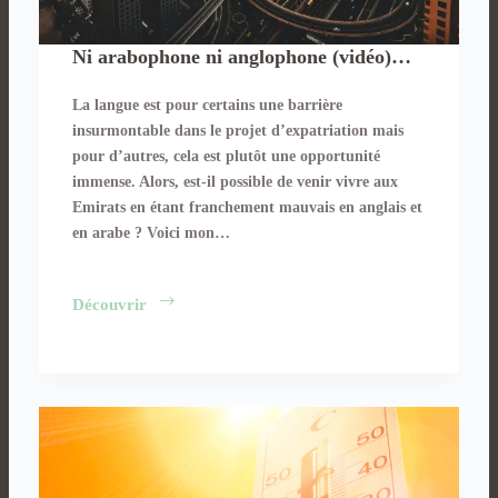
Ni arabophone ni anglophone (vidéo)…
La langue est pour certains une barrière
insurmontable dans le projet d’expatriation mais
pour d’autres, cela est plutôt une opportunité
immense. Alors, est-il possible de venir vivre aux
Emirats en étant franchement mauvais en anglais et
en arabe ? Voici mon…
Ni
Découvrir
arabophone
ni
anglophone
(vidéo)
…