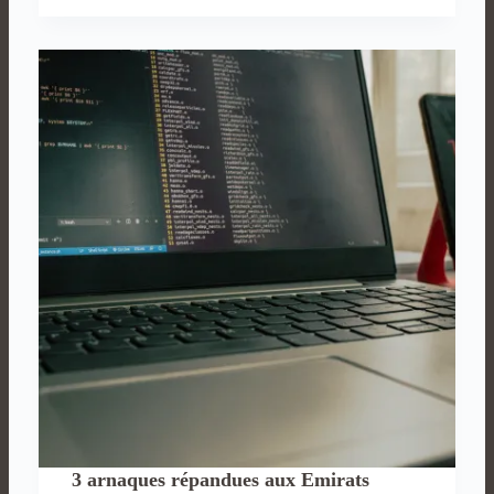
des
femmes
aux
Emirats…
3 arnaques répandues aux Emirats