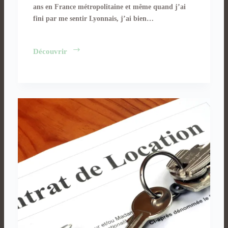
ans en France métropolitaine et même quand j’ai
fini par me sentir Lyonnais, j’ai bien…
Liberté,
Découvrir
égalité,
fraternité…
oui
mais
aux
Emirats !