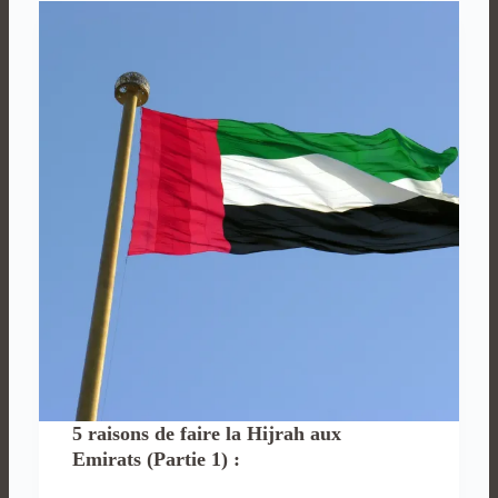
Emirats
5 raisons de faire la Hijrah aux
Emirats (Partie 1) :