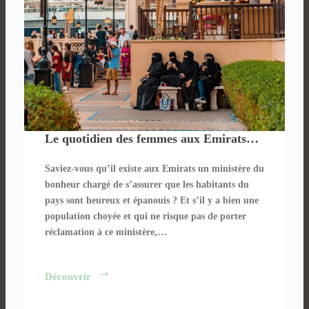
Le quotidien des femmes aux Emirats…
Saviez-vous qu’il existe aux Emirats un ministère du
bonheur chargé de s’assurer que les habitants du
pays sont heureux et épanouis ? Et s’il y a bien une
population choyée et qui ne risque pas de porter
réclamation à ce ministère,…
Le
Découvrir
quotidien