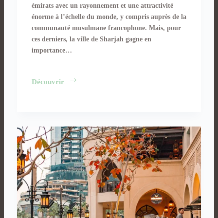
émirats avec un rayonnement et une attractivité
énorme à l’échelle du monde, y compris auprès de la
communauté musulmane francophone. Mais, pour
ces derniers, la ville de Sharjah gagne en
importance…
Dubaï
Découvrir
vs
Sharjah
:
6
critères
pour
les
départager