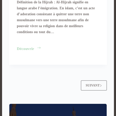
Définition de la Hijrah : Al-Hijrah signifie en
langue arabe l’émigration. En islam, c’est un acte
d’adoration consistant à quitter une terre non
musulmane vers une terre musulmane afin de
pouvoir vivre sa religion dans de meilleurs
conditions ou tout du…
5
Découvrir
raisons
de
faire
la
Hijrah
SUIVANT
aux
Emirats (Partie
1)
: