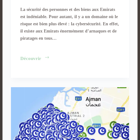
La sécurité des personnes et des biens aux Emirats
est indéniable. Pour autant, il y a un domaine où le
risque est bien plus élevé : la cybersécurité. En effet,
il existe aux Emirats énormément d’arnaques et de
piratages en tous…
3
Découvrir
arnaques
répandues
aux
Emirats