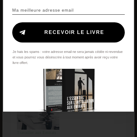
RECEVOIR LE LIVRE
RECEVOIR LE LIVRE
Je hais les spams : votre adresse email ne sera jamais cédée ni revendue
et vous pourrez vous désinscrire à tout moment après avoir reçu votre
livre offert.
5 raisons de faire la
La scolarisation aux
Hijrah aux
Emirats :
Emirats (Partie 1) :
Dans "Installation &
Dans "Installation &
administratif"
administratif"
Travailler aux Emirats :