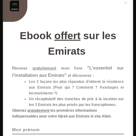
Merci d'avoir lu cet
article.
Ebook
offert
sur les
Recevez
gratuitement
mon
livre
"L'essentiel sur l'installation
Emirats
aux Emirats"
et découvrez :
Les 3 façons les plus répandus d'obtenir la
résidence aux Emirats (Pour qui ? Comment ?
"L'essentiel sur
Recevez
gratuitement
mon livre
Avantages et Inconvénients ?)
l'installation aux Emirats"
et découvrez :
Un récapitulatif des tranches de prix à la
Les 3 façons les plus répandus d'obtenir la résidence
location sur les 3 Emirats les plus prisés par les
aux Emirats (Pour qui ? Comment ? Avantages et
Inconvénients ?)
francophones.
Un récapitulatif des tranches de prix à la location sur
les 3 Emirats les plus prisés par les francophones.
Obtenez
gratuitement
les premières informations
indispensables pour votre hijrah aux Emirats in sha Allah.