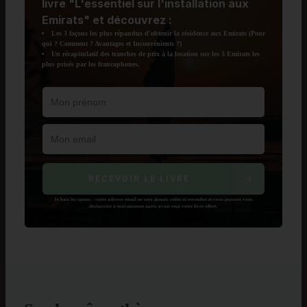
livre
"L'essentiel sur l'installation aux
Emirats"
et découvrez :
Les 3 façons les plus répandus d'obtenir la résidence aux Emirats (Pour
qui ? Comment ? Avantages et Inconvénients ?)
Un récapitulatif des tranches de prix à la location sur les 3 Emirats les
plus prisés par les francophones.
RECEVOIR LE LIVRE
Je hais les spams : votre adresse email ne sera jamais cédée ni revendue et vous pourrez vous
désinscrire à tout moment après avoir reçu votre livre offert.