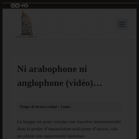
P
a
s
s
e
r
a
u
c
Ni arabophone ni
o
n
anglophone (vidéo)…
t
e
n
u
La langue est pour certains une barrière insurmontable
dans le projet d’expatriation mais pour d’autres, cela
est plutôt une opportunité immense.