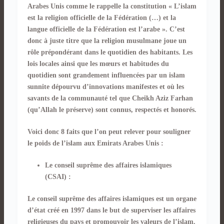
Arabes Unis comme le rappelle la constitution « L’islam
est la religion officielle de la Fédération (…) et la
langue officielle de la Fédération est l’arabe ». C’est
donc à juste titre que la religion musulmane joue un
rôle prépondérant dans le quotidien des habitants. Les
lois locales ainsi que les mœurs et habitudes du
quotidien sont grandement influencées par un islam
sunnite dépourvu d’innovations manifestes et où les
savants de la communauté tel que Cheikh Aziz Farhan
(qu’Allah le préserve) sont connus, respectés et honorés.
Voici donc 8 faits que l’on peut relever pour souligner
le poids de l’islam aux Emirats Arabes Unis :
Le conseil suprême des affaires islamiques
(CSAI) :
Le conseil suprême des affaires islamiques est un organe
d’état créé en 1997 dans le but de superviser les affaires
religieuses du pays et promouvoir les valeurs de l’islam.