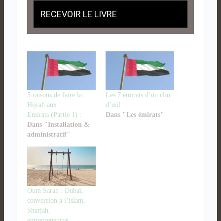
RECEVOIR LE LIVRE
5 raisons de faire la
Les 7 émirats d’un clin
Hijrah aux
d’œil
Emirats (Partie 1) :
Dans "Les émirats"
Dans "Installation &
administratif"
Oum Sarah : Dubaï,
conversion à l’islam,
Sharjah,
entrepreneuriat…