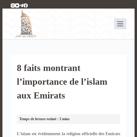
P
a
s
s
e
r
a
u
c
8 faits montrant
o
n
l’importance de l’islam
t
e
aux Emirats
n
u
L’islam est évidemment la religion officielle des Emirats