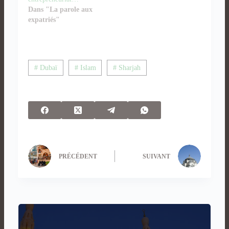
Dans "La parole aux
expatriés"
# Dubaï
# Islam
# Sharjah
PRÉCÉDENT
SUIVANT