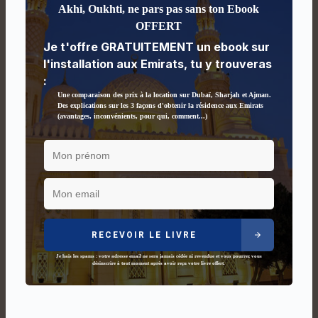
Akhi, Oukhti, ne pars pas sans ton Ebook
OFFERT
Je t'offre GRATUITEMENT un ebook sur
l'installation aux Emirats, tu y trouveras
:
Une comparaison des prix à la location sur Dubaï, Sharjah et Ajman.
Des explications sur les 3 façons d'obtenir la résidence aux Emirats
(avantages, inconvénients, pour qui, comment...)
RECEVOIR LE LIVRE
Je hais les spams : votre adresse email ne sera jamais cédée ni revendue et vous pourrez vous
désinscrire à tout moment après avoir reçu votre livre offert.