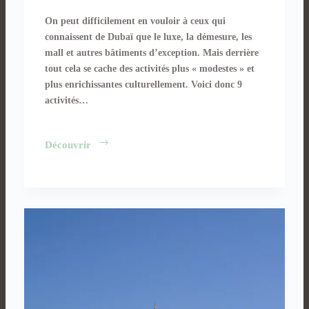
On peut difficilement en vouloir à ceux qui
connaissent de Dubaï que le luxe, la démesure, les
mall et autres bâtiments d’exception. Mais derrière
tout cela se cache des activités plus « modestes » et
plus enrichissantes culturellement. Voici donc 9
activités…
9
Découvrir
activités
méconnues
à
faire
sur
Dubaï