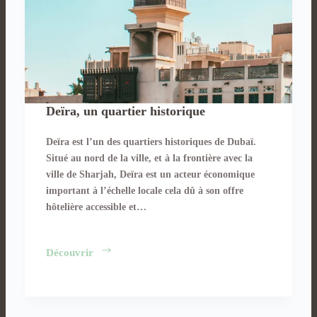
Deïra, un quartier historique
Deïra est l’un des quartiers historiques de Dubaï.
Situé au nord de la ville, et à la frontière avec la
ville de Sharjah, Deïra est un acteur économique
important à l’échelle locale cela dû à son offre
hôtelière accessible et…
Deïra,
Découvrir
un
quartier
historique