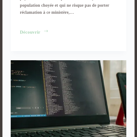
population choyée et qui ne risque pas de porter
réclamation à ce ministère,…
Le
Découvrir
quotidien
des
femmes
aux
Emirats…