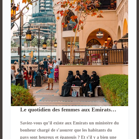
aux
Emirats
Le quotidien des femmes aux Emirats…
Saviez-vous qu’il existe aux Emirats un ministère du
bonheur chargé de s’assurer que les habitants du
pays sont heureux et épanouis ? Et s’il y a bien une