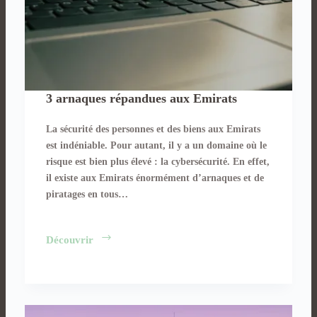
3 arnaques répandues aux Emirats
La sécurité des personnes et des biens aux Emirats
est indéniable. Pour autant, il y a un domaine où le
risque est bien plus élevé : la cybersécurité. En effet,
il existe aux Emirats énormément d’arnaques et de
piratages en tous…
3
Découvrir
arnaques
répandues
aux
Emirats