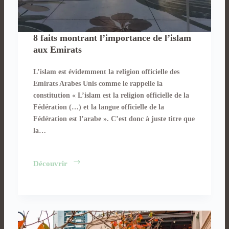
8 faits montrant l’importance de l’islam
aux Emirats
L’islam est évidemment la religion officielle des
Emirats Arabes Unis comme le rappelle la
constitution « L’islam est la religion officielle de la
Fédération (…) et la langue officielle de la
Fédération est l’arabe ». C’est donc à juste titre que
la…
8
Découvrir
faits
montrant
l’importance
de
l’islam