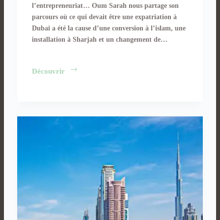
l’entrepreneuriat… Oum Sarah nous partage son
parcours où ce qui devait être une expatriation à
Dubaï a été la cause d’une conversion à l’islam, une
installation à Sharjah et un changement de…
Oum
Découvrir
Sarah
:
Dubaï,
conversion
à
l’islam,
Sharjah,
entrepreneuriat…