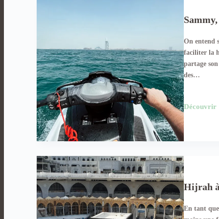
Sammy, 
On entend s
faciliter l
partage son 
des…
Découvrir
Hijrah à
En tant que