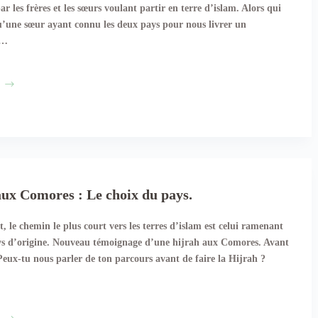
par les frères et les sœurs voulant partir en terre d’islam. Alors qui
’une sœur ayant connu les deux pays pour nous livrer un
e…
Entre
Emirats
et
Egypte
aux Comores : Le choix du pays.
, le chemin le plus court vers les terres d’islam est celui ramenant
ys d’origine. Nouveau témoignage d’une hijrah aux Comores. Avant
 Peux-tu nous parler de ton parcours avant de faire la Hijrah ?