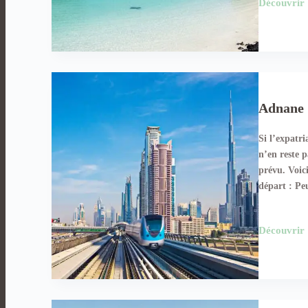
Découvrir
Adnane 
Si l’expatri
n’en reste 
prévu. Voic
départ : P
Découvrir