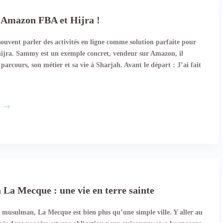
du
commun
Amazon FBA et Hijra !
!
ouvent parler des activités en ligne comme solution parfaite pour
a hijra. Sammy est un exemple concret, vendeur sur Amazon, il
parcours, son métier et sa vie à Sharjah. Avant le départ : J’ai fait
Sammy,
Amazon
FBA
et
Hijra !
 La Mecque : une vie en terre sainte
 musulman, La Mecque est bien plus qu’une simple ville. Y aller au