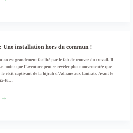
Hijrah
aux
Comores
:
Le
choix
du
: Une installation hors du commun !
pays.
ation est grandement facilité par le fait de trouver du travail. Il
pas moins que l’aventure peut se révéler plus mouvementée que
i le récit captivant de la hijrah d’Adnane aux Emirats. Avant le
eux-tu…
Adnane
:
Une
installation
hors