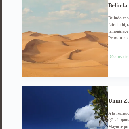
Belinda
Belinda et 
faire la hij
témoignage 
Peux-tu n
Découvrir
Umm Zay
A la recher
(@_al_qamar
Mayotte pui