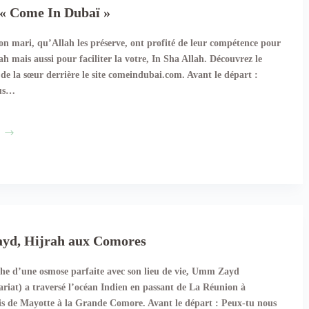
 « Come In Dubaï »
son mari, qu’Allah les préserve, ont profité de leur compétence pour
rah mais aussi pour faciliter la votre, In Sha Allah. Découvrez le
de la sœur derrière le site comeindubai.com. Avant le départ :
ous…
Belinda
« Come
In
Dubaï »
d, Hijrah aux Comores
che d’une osmose parfaite avec son lieu de vie, Umm Zayd
iat) a traversé l’océan Indien en passant de La Réunion à
s de Mayotte à la Grande Comore. Avant le départ : Peux-tu nous