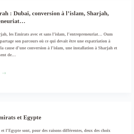
h : Dubaï, conversion à l’islam, Sharjah,
eneuriat…
jah, les Emirats avec et sans l’islam, l’entrepreneuriat… Oum
partage son parcours où ce qui devait être une expatriation à
la cause d’une conversion à l’islam, une installation à Sharjah et
ment de…
Oum
Sarah
:
Dubaï,
conversion
à
mirats et Egypte
l’islam,
Sharjah,
et l’Egypte sont, pour des raisons différentes, deux des choix
entrepreneuriat…