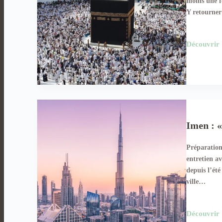
moins une f
Y retourner
Découvrir
Imen : «
Préparation 
entretien a
depuis l’été
ville…
Découvrir