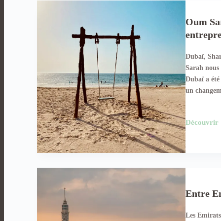
Oum Sara
entrepr
Dubaï, Shar
Sarah nous 
Dubaï a été 
un change
Découvrir
Entre E
Les Emirats 