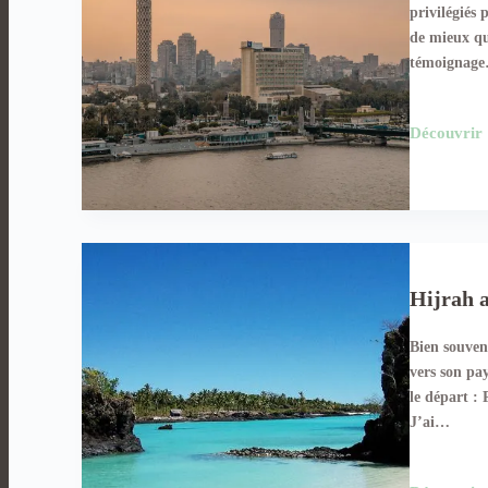
privilégiés 
de mieux qu
témoignag
Découvrir
Hijrah 
Bien souvent
vers son pa
le départ :
J’ai…