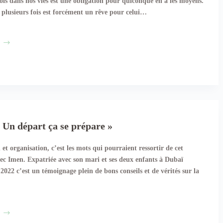
ois dans nos vies est une obligation pour quiconque en a les moyens.
 plusieurs fois est forcément un rêve pour celui…
Hijrah
à
La
Mecque :
une
vie
en
 Un départ ça se prépare »
terre
sainte
et organisation, c’est les mots qui pourraient ressortir de cet
vec Imen. Expatriée avec son mari et ses deux enfants à Dubaï
 2022 c’est un témoignage plein de bons conseils et de vérités sur la
Imen