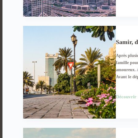
Samir, 
Après plusi
famille pou
amoureux. A
Avant le dé
Découvrir