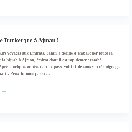
:
« Un
départ
ça
se
prépare »
de Dunkerque à Ajman !
eurs voyages aux Emirats, Samir a décidé d’embarquer toute sa
r la hijrah à Ajman, émirat dont il est rapidement tombé
près quelques années dans le pays, voici ci-dessous son témoignage.
part : Peux-tu nous parler…
Samir,
de
Dunkerque
à
Ajman !