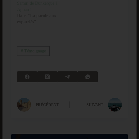
Samir, de Dunkerque à
Ajman !
Dans "La parole aux
expatriés"
# Témoignage
PRÉCÉDENT
SUIVANT