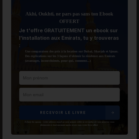
Akhi, Oukhti, ne pars pas sans ton Ebook
OFFERT
Je t'offre GRATUITEMENT un ebook sur
l'installation aux Emirats, tu y trouveras
:
Une comparaison des prix à la location sur Dubaï, Sharjah et Ajman.
Des explications sur les 3 façons d'obtenir la résidence aux Emirats
(avantages, inconvénients, pour qui, comment...)
RECEVOIR LE LIVRE
Je hais les spams : votre adresse email ne sera jamais cédée ni revendue et vous pourrez vous
désinscrire à tout moment après avoir reçu votre livre offert.