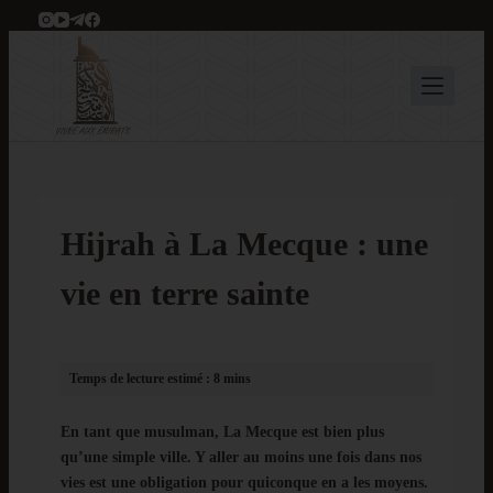
P
a
s
s
e
r
a
u
c
Hijrah à La Mecque : une
o
n
vie en terre sainte
t
e
n
u
En tant que musulman, La Mecque est bien plus
qu’une simple ville. Y aller au moins une fois dans nos
vies est une obligation pour quiconque en a les moyens.