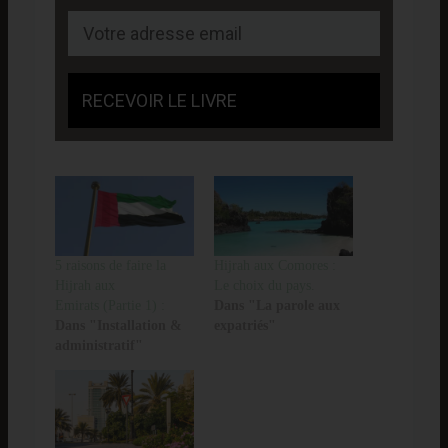
RECEVOIR LE LIVRE
5 raisons de faire la
Hijrah aux Comores :
Hijrah aux
Le choix du pays.
Emirats (Partie 1) :
Dans "La parole aux
Dans "Installation &
expatriés"
administratif"