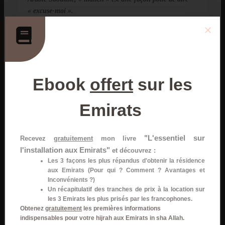
« excuse-moi ».
C’était assez drôle car venant du Maroc, pour moi
« malich » avait une connotation complètement
différente, c’était plus comme « ce n’est pas grave ! ».
Une belle leçon de linguistique et de culture en direct ! lol
Ebook
offert
sur les
Emirats
"L'essentiel sur
Recevez
gratuitement
mon livre
l'installation aux Emirats"
et découvrez :
Les 3 façons les plus répandus d'obtenir la résidence
aux Emirats (Pour qui ? Comment ? Avantages et
Inconvénients ?)
Un récapitulatif des tranches de prix à la location sur
les 3 Emirats les plus prisés par les francophones.
Obtenez
gratuitement
les premières informations
indispensables pour votre hijrah aux Emirats in sha Allah.