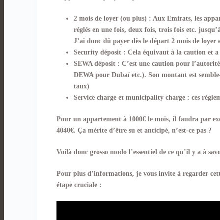
2 mois de loyer (ou plus) : Aux Emirats, les appa
réglés en une fois, deux fois, trois fois etc. jusq
J’ai donc dû payer dès le départ 2 mois de loyer e
Security déposit : Cela équivaut à la caution et a
SEWA déposit : C’est une caution pour l’autorité 
DEWA pour Dubaï etc.). Son montant est semble-t
taux)
Service charge et municipality charge : ces règl
Pour un appartement à 1000€ le mois, il faudra par e
4040€. Ça mérite d’être su et anticipé, n’est-ce pas ?
Voilà donc grosso modo l’essentiel de ce qu’il y a à sa
Pour plus d’informations, je vous invite à regarder cet
étape cruciale :