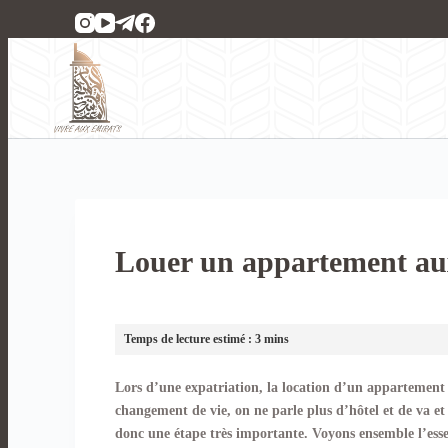
P
a
s
s
e
r
a
u
c
o
n
Louer un appartement au
t
e
n
u
Lors d’une expatriation, la location d’un appartement
changement de vie, on ne parle plus d’hôtel et de va et 
donc une étape très importante. Voyons ensemble l’essent