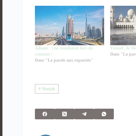
Adnane : Une installation hors du
Youssef, de Mo
commun !
Dans "La paro
Dans "La parole aux expatriés"
# Sharjah