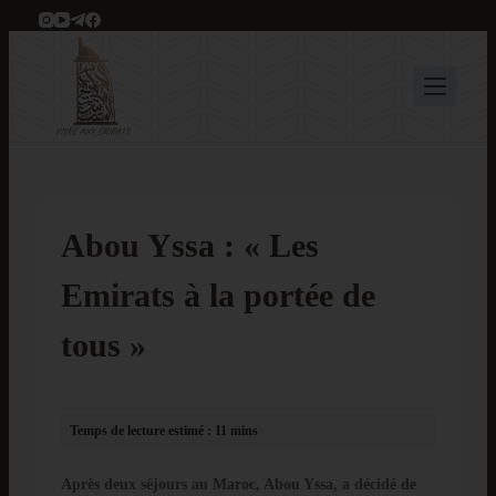
P
a
s
s
e
r
a
u
c
Abou Yssa : « Les
o
n
Emirats à la portée de
t
e
tous »
n
u
Après deux séjours au Maroc, Abou Yssa, a décidé de