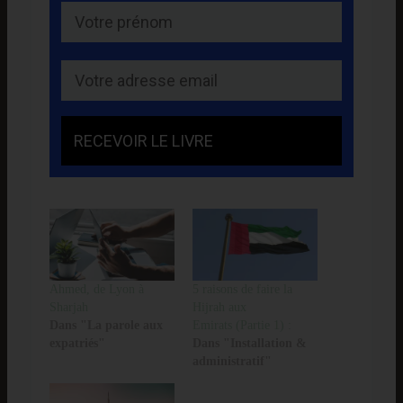
RECEVOIR LE LIVRE
Ahmed, de Lyon à
5 raisons de faire la
Sharjah
Hijrah aux
Dans "La parole aux
Emirats (Partie 1) :
expatriés"
Dans "Installation &
administratif"