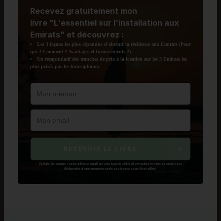
Recevez
gratuitement
mon
livre
"L'essentiel sur l'installation aux
Emirats"
et découvrez :
Les 3 façons les plus répandus d'obtenir la résidence aux Emirats (Pour
qui ? Comment ? Avantages et Inconvénients ?)
Un récapitulatif des tranches de prix à la location sur les 3 Emirats les
plus prisés par les francophones.
RECEVOIR LE LIVRE
Je hais les spams : votre adresse email ne sera jamais cédée ni revendue et vous pourrez vous
désinscrire à tout moment après avoir reçu votre livre offert.