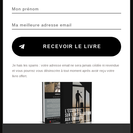
Est-ce qu’il y a un endroit que tu aimes
particulièrement ?
Il y a une petite plage à côté d’Ajman que j’aime
beaucoup. C’est la plage d’Al Hamriyah. Une petite plage
tranquille. Bon, il y a du monde le weekend mais à un
RECEVOIR LE LIVRE
moment j’y allais beaucoup en semaine et il n’y avait pas
grand monde.
Je hais les spams : votre adresse email ne sera jamais cédée ni revendue
et vous pourrez vous désinscrire à tout moment après avoir reçu votre
livre offert.