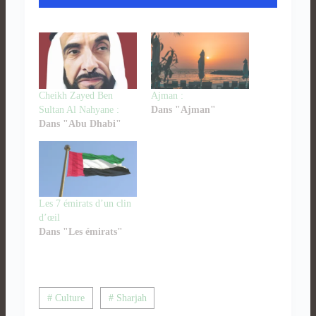
Cheikh Zayed Ben
Ajman :
Sultan Al Nahyane :
Dans "Ajman"
Dans "Abu Dhabi"
Les 7 émirats d’un clin
d’œil
Dans "Les émirats"
# Culture
# Sharjah