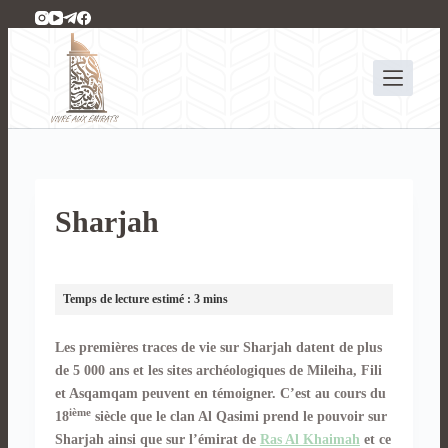
P
a
s
s
e
r
a
u
c
Sharjah
o
n
t
e
n
u
Les premières traces de vie sur Sharjah datent de plus
de 5 000 ans et les sites archéologiques de Mileiha, Fili
et Asqamqam peuvent en témoigner. C’est au cours du
ième
18
siècle que le clan Al Qasimi prend le pouvoir sur
Sharjah ainsi que sur l’émirat de
Ras Al Khaimah
et ce