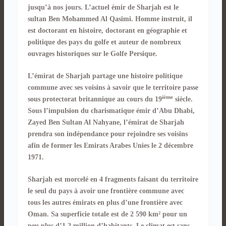
jusqu’à nos jours. L’actuel émir de Sharjah est le
sultan Ben Mohammed Al Qasimi. Homme instruit, il
est doctorant en histoire, doctorant en géographie et
politique des pays du golfe et auteur de nombreux
ouvrages historiques sur le Golfe Persique.
L’émirat de Sharjah partage une histoire politique
commune avec ses voisins à savoir que le territoire passe
ième
sous protectorat britannique au cours du 19
siècle.
Sous l’impulsion du charismatique émir d’Abu Dhabi,
Zayed Ben Sultan Al Nahyane, l’émirat de Sharjah
prendra son indépendance pour rejoindre ses voisins
afin de former les Emirats Arabes Unies le 2 décembre
1971.
Sharjah est morcelé en 4 fragments faisant du territoire
le seul du pays à avoir une frontière commune avec
tous les autres émirats en plus d’une frontière avec
Oman. Sa superficie totale est de 2 590 km² pour un
peu plus d’1,2 million d’habitants. Le climat est sans